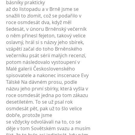
básníky prakticky
až do listopadu a v Brně jsme se
snažili to zlomit, což se podařilo v
roce osmdesát dva, když měl
šedesát, v únoru Brněnský večerník
o něm přinesl fejeton, takový velice
oslavný, hrál si s názvy jeho sbírek,
vzápětí začal do toho Brněnského
večerníku psát sérii malých recenzí,
potom následovalo vystoupení v
Malé galerii Československého
spisovatele a nakonec inscenace Evy
Tálské Na dávném prosu, podle
názvu jeho první sbírky, která vyšla v
roce osmdesát jedna po tom zákazu
desetiletém. To se už psal rok
osmdesát pět, pak už to šlo velice
dobře, protože jsme
se vždycky odvolávali na to, co se
děje v tom Sovětském svazu a musím