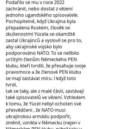
Podařilo se mu v roce 2022
zachránit, nebo dostat z vězení
jednoho ugandského spisovatele.
Pochopitelně, když Ukrajina byla
přepadena Ruskem, člověk se
zkušenostmi Yücela se okamžitě
zastal Ukrajinců a vyslovil se pro to,
aby ukrajinské vojsko bylo
podporováno NATO. To se nelíbilo
určitým členům Německého PEN
klubu, kteří tvrdili, že přesahuje svoje
pravomoce a že členové PEN klubu
se mají zastávat míru. I když toto
tvrdí,
tak se taky, ale z malé části, zastávají
také spisovatelů ve vězení. Vzhledem
k tomu, že Yücel nebyl ochoten své
přesvědčení , že NATO musí
ukrajinskou armádu podpořit,
změnit, vznikla v Německu (nejen v