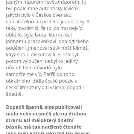
jasným názorem i světonázorem, to
byl podle mne autentický levičák,
jakých bylo v Československu
spočitatelno na prstech jedné ruky. A
taky, myslím si, že to, co mu nejvíc
ublížilo, byla facka, kterou dal
jednomu pracovníkovi ideologického
oddělení, jmenoval se Arnošt Klimeš,
když spolu diskutovali. Proto byl
potom vyloučen, nebyl to jediný
důvod, těch důvodů bylo
samozřejmě víc. Patřil do toho
obratného křídla české poezie a
české literatury a ti všichni dopadli
špatně.
Dopadli špatně, sice publikovali
málo nebo nesměli ale na druhou
stranu asi málokterý dnešní
básník má tak nadšené čtenáře
jako měli autoři jako byl Jan Skácel