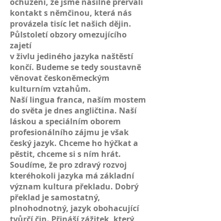
ochuzení, že jsme násilně přervali
kontakt s němčinou, která nás
provázela tisíc let našich dějin.
Půlstoletí obzory omezujícího
zajetí
v živlu jediného jazyka naštěstí
končí. Budeme se tedy soustavně
věnovat českoněmeckým
kulturním vztahům.
Naší lingua franca, naším mostem
do světa je dnes angličtina. Naší
láskou a speciálním oborem
profesionálního zájmu je však
český jazyk. Chceme ho hýčkat a
pěstit, chceme si s ním hrát.
Soudíme, že pro zdravý rozvoj
kteréhokoli jazyka má základní
význam kultura překladu. Dobrý
překlad je samostatný,
plnohodnotný, jazyk obohacující
tvůrčí čin. Přináší zážitek, který