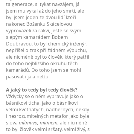
ta generace, si tykat navzájem, já
jsem mu vykal až do jeho smrti, ale
byl jsem jeden ze dvou lidí kteří
nakonec Boženku Skácelovou
vyprovázeli za rakví, ještě se svým
slepým kamarádem Bobem
Doubravou, to byl chemický inženýr,
nepřišel o zrak při žádném výbuchu,
ale nicméně byl to člověk, který patřil
do toho nejbližšího okruhu těch
kamarádů. Do toho jsem se mohl
pasovat i já a nelžu.
A jaký to tedy byl tedy člověk?
Vždycky se o něm vypravuje jako o
básníkovi ticha, jako o básníkovi
velmi květnatých, nádherných, někdy
i nesrozumitelných metafor jako byla
slova
mítmavo, mitmem
, ale nicméně
to byl člověk velmi sršatý, velmi živý, s