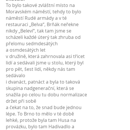
To bylo takové zvláštní místo na
Moravském náměstí, tehdy to bylo
náměstí Rudé armády a v té
restauraci „Belva“, Brňák neřekne
nikdy „Beleví“, tak tam jsme se
scházeli každé úterý tak zhruba od
přelomu sedmdesátých
a osmdesátých let
v družině, která zahrnovala asi třicet
lidí a sedávali jsme u stolu, který byl
pro pět, šest lidí, někdy nás tam
sedávalo
i dvanáct, patnáct a byla to taková
skupina nadgenerační, která se
snažila po celou tu dobu normalizace
držet při sobě
a čekat na to, že snad bude jednou
lépe. To Brno to mělo v té době
lehké, protože byla tam Husa na
provázku, bylo tam Hadivadlo a