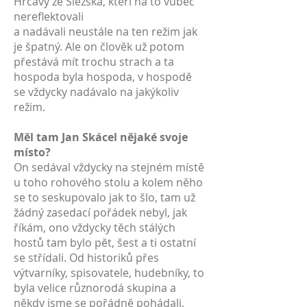
Hrčavy ze Slezska, kteří na to vůbec
nereflektovali
a nadávali neustále na ten režim jak
je špatný. Ale on člověk už potom
přestává mít trochu strach a ta
hospoda byla hospoda, v hospodě
se vždycky nadávalo na jakýkoliv
režim.
Měl tam Jan Skácel nějaké svoje
místo?
On sedával vždycky na stejném místě
u toho rohového stolu a kolem něho
se to seskupovalo jak to šlo, tam už
žádný zasedací pořádek nebyl, jak
říkám, ono vždycky těch stálých
hostů tam bylo pět, šest a ti ostatní
se střídali. Od historiků přes
výtvarníky, spisovatele, hudebníky, to
byla velice různorodá skupina a
někdy jsme se pořádně pohádali,