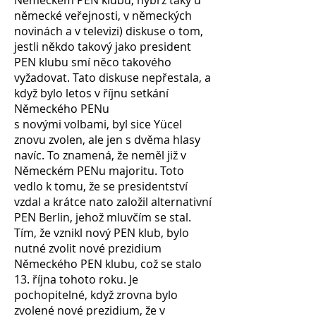
Německém PEN klubu, nýbrž taky u
německé veřejnosti, v německých
novinách a v televizi) diskuse o tom,
jestli někdo takový jako president
PEN klubu smí něco takového
vyžadovat. Tato diskuse nepřestala, a
když bylo letos v říjnu setkání
Německého PENu
s novými volbami, byl sice Yücel
znovu zvolen, ale jen s dvěma hlasy
navíc. To znamená, že
neměl již v
Německém PENu majoritu. Toto
vedlo k tomu, že se presidentství
vzdal a krátce nato založil alternativní
PEN Berlin, jehož mluvčím se stal.
Tím, že vznikl nový PEN klub, bylo
nutné zvolit nové prezidium
Německého PEN klubu, což se stalo
13. října tohoto roku. Je
pochopitelné, když zrovna bylo
zvolené nové prezidium, že v