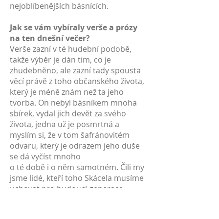
nejoblíbenějších básnících.
Jak se vám vybíraly verše a prózy
na ten dnešní večer?
Verše zazní v té hudební podobě,
takže výběr je dán tím, co je
zhudebněno, ale zazní tady spousta
věcí právě z toho občanského života,
který je méně znám než ta jeho
tvorba. On nebyl básníkem mnoha
sbírek, vydal jich devět za svého
života, jedna už je posmrtná a
myslím si, že v tom šafránovitém
odvaru, který je odrazem jeho duše
se dá vyčíst mnoho
o té době i o něm samotném. Čili my
jsme lidé, kteří toho Skácela musíme
uchovat pro budoucí generace,
protože jedna věc je příznačná, on v
Československu se nedočkal