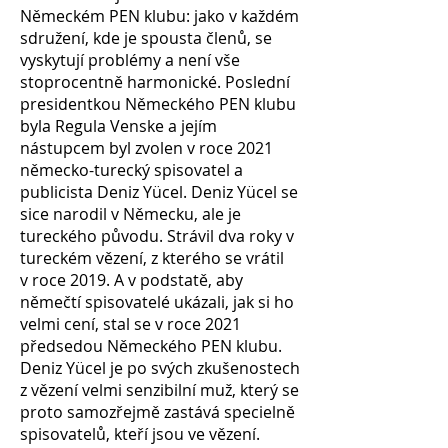
Německém PEN klubu: jako v každém
sdružení, kde je spousta členů, se
vyskytují problémy a není vše
stoprocentně harmonické. Poslední
presidentkou Německého PEN klubu
byla Regula Venske a jejím
nástupcem byl zvolen v roce 2021
německo-turecký spisovatel a
publicista Deniz Yücel. Deniz Yücel se
sice narodil v Německu, ale je
tureckého původu. Strávil dva roky v
tureckém vězení, z kterého se vrátil
v
roce 2019. A v podstatě, aby
němečtí spisovatelé ukázali, jak si ho
velmi cení, stal se v roce 2021
předsedou Německého PEN klubu.
Deniz Yücel je po svých zkušenostech
z vězení velmi senzibilní muž, který se
proto samozřejmě zastává specielně
spisovatelů, kteří jsou ve vězení.