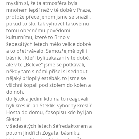
myslím si, že ta atmosféra byla
mnohem lepší než v té době v Praze,
protože přece jenom jsme se snažili,
pokud to šlo, tak vyhovět takovému
tomu obecnému povědomí
kulturnímu, které to Brno v
šedesátých letech mělo velice dobré
a to přetrvávalo. Samozřejmě byli i
básníci, kteří byli zakázaní v té době,
ale v té „Belevě“ jsme se potkávali,
někdy tam s námi přišel si sednout
nějaký přiopilý estébák, to jsme se
všichni kopali pod stolem do kolen a
do noh,
do lýtek a jediní kdo na to reagovali
byli kreslíř Jan Steklík, výborný kreslíř
Hosta do domu, časopisu kde byl Jan
Skácel
v šedesátých letech šéfredaktorem a
potom Jindřich Zogata, básník z