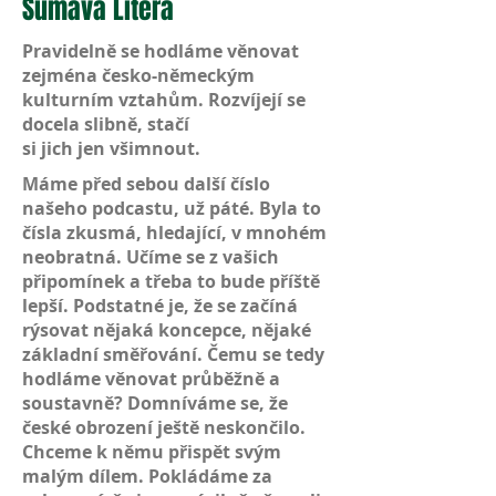
Šumava Litera
Pravidelně se hodláme věnovat
zejména česko-německým
kulturním vztahům. Rozvíjejí se
docela slibně, stačí
si jich jen všimnout.
Máme před sebou další číslo
našeho podcastu, už páté. Byla to
čísla zkusmá, hledající, v mnohém
neobratná. Učíme se z vašich
připomínek a třeba to bude příště
lepší. Podstatné je, že se začíná
rýsovat nějaká koncepce, nějaké
základní směřování. Čemu se tedy
hodláme věnovat průběžně a
soustavně? Domníváme se, že
české obrození ještě neskončilo.
Chceme k němu přispět svým
malým dílem. Pokládáme za