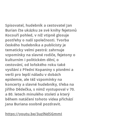
Spisovatel, hudebník a cestovatel Jan
Burian čte ukázku ze své knihy fejetonů
Kocouří pohled, v níž vtipně glosuje
postřehy o naší společnosti. Tvorba
českého hudebníka a publicisty je
tematicky velmi pestrá: zahrnuje
vzpomínky na slavné rodiče, fejetony o
kulturním i politickém dění, o
cestování, od loňského roku také
vysílání z Přední Kopaniny s písněmi a
verši pro lepší náladu v dobách
epidemie, ale též vzpomínky na
koncerty a slavné hudebníky, třeba na
Jiřího Dědečka, s nímž vystupoval v 70.
a 80. letech minulého století a který
během natáčení tohoto videa přichází
Jana Buriana osobně pozdravit.
https://youtu.be/3uzlNdSGmmI