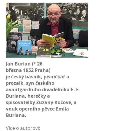
Jan Burian (*
26.
března
1952
Praha
)
je
český
básník, písničkář a
prozaik, syn českého
avantgardního divadelníka
E. F.
Buriana
, herečky a
spisovatelky
Zuzany Kočové
, a
vnuk operního pěvce
Emila
Buriana
.
Více o autorovi: