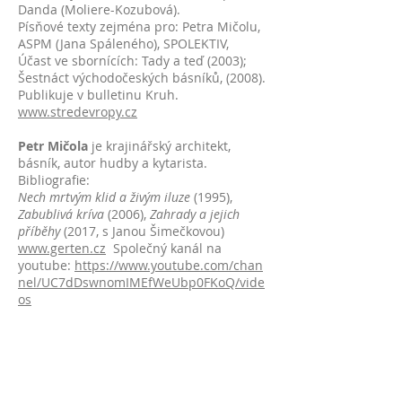
Danda (Moliere-Kozubová).
Písňové texty zejména pro: Petra Mičolu,
ASPM (Jana Spáleného), SPOLEKTIV,
Účast ve sbornících: Tady a teď (2003);
Šestnáct východočeských básníků, (2008).
Publikuje v bulletinu Kruh.
www.stredevropy.cz
Petr Mičola
je krajinářský architekt,
básník, autor hudby a kytarista.
Bibliografie:
Nech mrtvým klid a živým iluze
(1995),
Zabublivá kríva
(2006),
Zahrady a jejich
příběhy
(2017, s Janou Šimečkovou)
www.gerten.cz
Společný kanál na
youtube:
https://www.youtube.com/chan
nel/UC7dDswnomIMEfWeUbp0FKoQ/vide
os