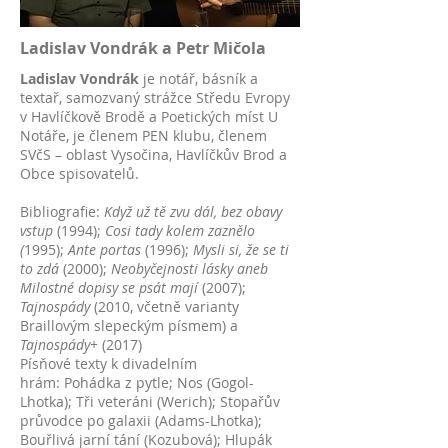
Ladislav Vondrák
a Petr Mičola
Ladislav Vondrák
je notář, básník a
textař, samozvaný strážce Středu Evropy
v Havlíčkově Brodě a Poetických míst U
Notáře, je členem PEN klubu, členem
SVčS – oblast Vysočina, Havlíčkův Brod a
Obce spisovatelů.
Bibliografie:
Když už tě zvu dál, bez obavy
vstup
(1994);
Cosi tady kolem zaznělo
(
1995);
Ante portas
(1996);
Mysli si, že se ti
to zdá
(2000);
Neobyčejnosti lásky aneb
Milostné dopisy se psát mají
(2007);
Tajnospády
(2010, včetně varianty
Braillovým slepeckým písmem) a
Tajnospády+
(2017)
Písňové texty k divadelním
hrám: Pohádka z pytle; Nos (Gogol-
Lhotka); Tři veteráni (Werich); Stopařův
průvodce po galaxii (Adams-Lhotka);
Bouřlivá jarní tání (Kozubová); Hlupák