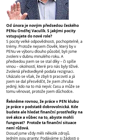
Od února je novým předsedou českého
PENu Ondřej Vaculík. S jakými pocity
vstupujete do nové role?
S pocity velké odpovědnosti, pochopitelně, a
trémy. Protože nejsem člověk, který by v
PENu ve výboru dlouho působil, byli jsme
zvoleni v dubnu minulého roku. A
předsedou jsem se se stal díky – či spíše
vinou – okolností, které pro nás byly tíživé.
Zvolená předsedkyně podala rezignaci.
Ukázalo se však, že zbyli ti pracovití a já
jsem se dal přesvědčit, že jsem zhruba
jediný, kdo na to má nejvíc času a může se
tomu věnovat, protože jsem důchodce.
Řekněme rovnou, že práce v PEN klubu
je práce v podstatě dobrovolnická. Kde
budete ale hledat finanční prostředky na
své akce a vůbec na to, abyste mohli
fungovat? Protože ta finanční situace
není růžová.
Dosud jsme vždy měli několik zdrojů.
Jedním jsou granty: Podáváme si žádosti o