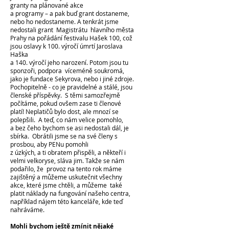
granty na plánované akce
a programy – a pak buď grant dostaneme,
nebo ho nedostaneme. A tenkrát jsme
nedostali grant Magistrátu hlavního města
Prahy na pořádání festivalu Hašek 100, což
jsou oslavy k 100. výročí úmrtí Jaroslava
Haška
a 140. výročí jeho narození. Potom jsou tu
sponzoři, podpora víceméně soukromá,
jako je fundace Sekyrova, nebo i jiné zdroje.
Pochopitelně - co je pravidelné a stálé, jsou
členské příspěvky. S těmi samozřejmě
počítáme, pokud ovšem zase ti členové
platí! Neplatičů bylo dost, ale mnozí se
polepšili. A teď, co nám velice pomohlo,
a bez čeho bychom se asi nedostali dál, je
sbírka. Obrátili jsme se na své členy s
prosbou, aby PENu pomohli
z úzkých, a ti obra
tem přispěli, a někteří i
velmi velkoryse, sláva jim. Takže se nám
podařilo, že provoz na tento rok máme
zajištěný a můžeme uskutečnit všechny
akce, které jsme chtěli, a můžeme také
platit náklady na fungování našeho centra,
například nájem této kanceláře, kde teď
nahráváme.
Mohli bychom ještě zmínit nějaké