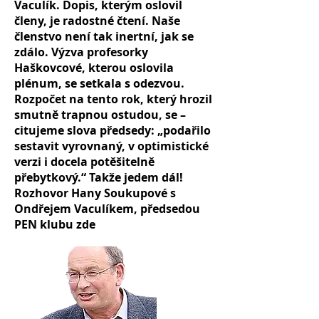
Vaculík. Dopis, kterým oslovil
členy, je radostné čtení. Naše
členstvo není tak inertní, jak se
zdálo. Výzva profesorky
Haškovcové, kterou oslovila
plénum, se setkala s odezvou.
Rozpočet na tento rok, který hrozil
smutně trapnou ostudou, se –
citujeme slova předsedy: „podařilo
sestavit vyrovnaný, v optimistické
verzi i docela potěšitelně
přebytkový.“ Takže jedem dál!
Rozhovor Hany Soukupové s
Ondřejem Vaculíkem, předsedou
PEN klubu
zde