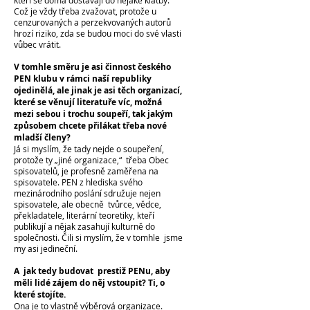
kteří se doma dostávají do nějaké klatby.
Což je vždy třeba zvažovat, protože u
cenzurovaných a perzekvovaných autorů
hrozí riziko, zda se budou moci do své vlasti
vůbec vrátit.
V tomhle směru je asi činnost českého
PEN klubu v rámci naší republiky
ojedinělá, ale jinak je asi těch organizací,
které se věnují literatuře víc, možná
mezi sebou i trochu soupeří, tak jakým
způsobem chcete přilákat třeba nové
mladší členy?
Já si myslím, že tady nejde o soupeření,
protože ty „jiné organizace,“ třeba Obec
spisovatelů, je profesně zaměřena na
spisovatele. PEN z hlediska svého
mezinárodního poslání sdružuje nejen
spisovatele, ale obecně tvůrce, vědce,
překladatele, literární teoretiky, kteří
publikují a nějak zasahují kulturně do
společnosti. Čili si myslím, že v tomhle jsme
my asi jedineční.
A jak tedy budovat prestiž PENu, aby
měli lidé zájem do něj vstoupit? Ti, o
které stojíte.
Ona je to vlastně výběrová organizace.