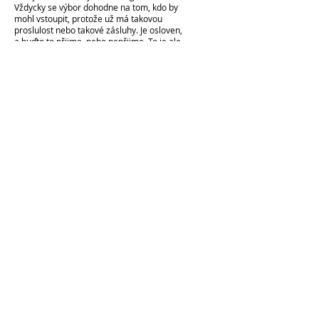
Vždycky se výbor dohodne na tom, kdo by
mohl vstoupit, protože už má takovou
proslulost nebo takové zásluhy. Je osloven,
a buďto to přijme, nebo nepřijme. To je ale
někdy ošidné, někdy se stává, že ten, kdo je
tak proslulý, je už pokročilejšího věku...
Musíme více uvažovat nad lidmi mladými,
kteří dělají něco originálního, znamenitého,
a my to ani třeba nemusíme vědět. Musíme
se tedy snažit – zaprvé abychom se více
dozvídali, a dozvíme-li se, neváhali je
oslovit.
Také oceňujete lidi, kteří něco pro českou
literaturu významného vykonali.
České centrum Mezinárodního PEN klubu
udílí ceny dvě, jedna je Cena Karla Čapka, tu
PEN udílel minulý rok
a tento rok jsme udíleli Cenu PEN s
podtitulem Vlastní cestou, kterou obdržel
spisovatel, editor a básník Miloš Doležal.
Ono to je vždycky bienále, takže jeden rok je
jedna cena a druhý rok je druhá cena.
-HS-