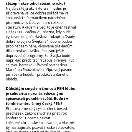
stěžejní akce toho letošního roku?
Nejdůležitější akci (která si myslím je
připravená velice dobře) pořádáme ve
spolupráci s Památníkem národního
písemnictví, s Ústavem pro českou
literaturu Akademie věd; to je onen festival
Hašek 100. Začíná 21. března, kdy bude
vystaven originál Haškova rukopisu Osudy
dobrého vojáka Švejka. 24. dubna budou
probíhat semináře, věnované překladům
díla Jaroslava Haška. Pak jsou ještě
doprovodné programy: Ze Švejka bude
například předčítat Jiří Lábus. Přemysl Rut
se svou hereckou i životní partnerkou
Markétou Potužákovou připravují pásmo
písniček a hudební produkce z daného
období.
Důležitým smyslem činnosti PEN klubu
je solidarita s pronásledovanými
spisovateli po celém světě. Bude i v
tomhle směru činný Český PEN?
Připravujeme celý cyklus čtení, besed,
přednášek, zakončených na příští rok
konferencí. Chceme oslovit
i některé ukrajinské spisovatele, a vlastně
by nás zajímalo pozvat i ruské spisovatele,